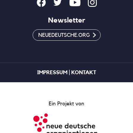
Follow
Facebook
Twitter
YouTube
Instagram
us
Newsletter
on:
NEUEDEUTSCHE.ORG
FOOTER
IMPRESSUM
KONTAKT
MENU
Ein Projekt von